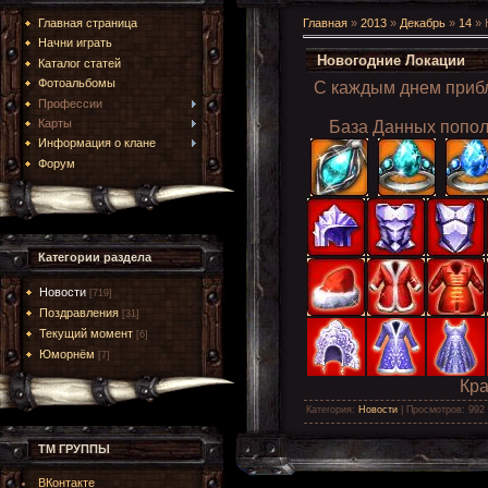
Главная страница
Главная
»
2013
»
Декабрь
»
14
» 
Начни играть
Новогодние Локации
Каталог статей
Фотоальбомы
С каждым днем прибл
Профессии
Карты
База
Данных попол
Информация о клане
Форум
Категории раздела
Новости
[719]
Поздравления
[31]
Текущий момент
[6]
Юморнём
[7]
Кра
Категория
:
Новости
|
Просмотров
: 992
ТМ ГРУППЫ
ВКонтакте