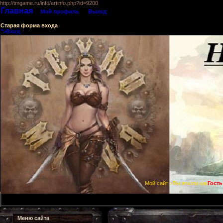
http://tmgame.ru/info/artinfo.php?id=9200
Главная
Мой профиль
Выход
Старая форма входа
">Вход
Мой сайт >Вы вошли как
Гость
Меню сайта